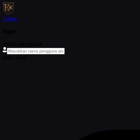
Daftar
login
Nama pengguna
Kata sandi