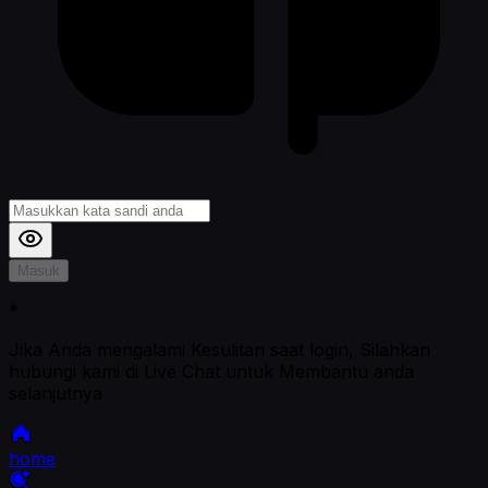
Masuk
*
Jika Anda mengalami Kesulitan saat login, Silahkan
hubungi kami di Live Chat untuk Membantu anda
selanjutnya
home