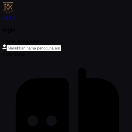
Daftar
login
Nama pengguna
Kata sandi