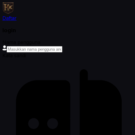
Daftar
login
Nama pengguna
Kata sandi