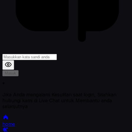
Masuk
*
Jika Anda mengalami Kesulitan saat login, Silahkan
hubungi kami di Live Chat untuk Membantu anda
selanjutnya
home