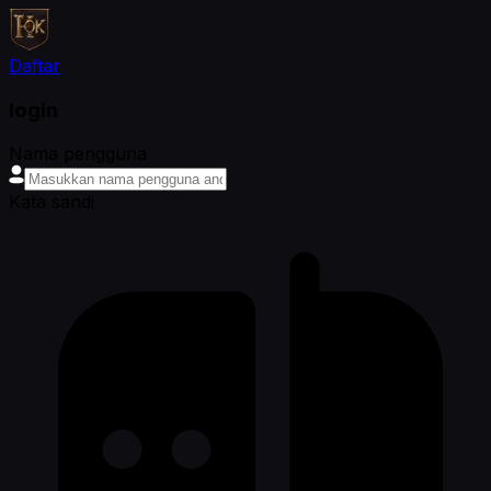
Daftar
login
Nama pengguna
Kata sandi