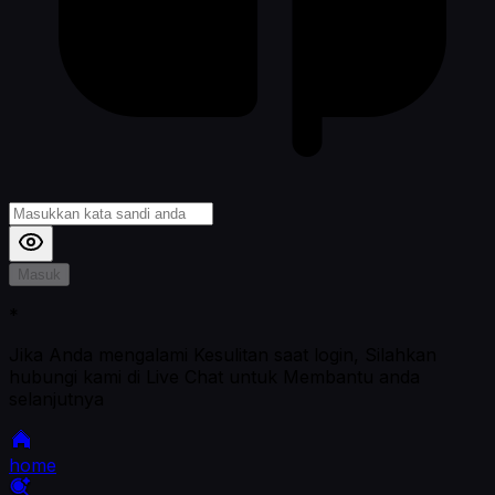
Masuk
*
Jika Anda mengalami Kesulitan saat login, Silahkan
hubungi kami di Live Chat untuk Membantu anda
selanjutnya
home