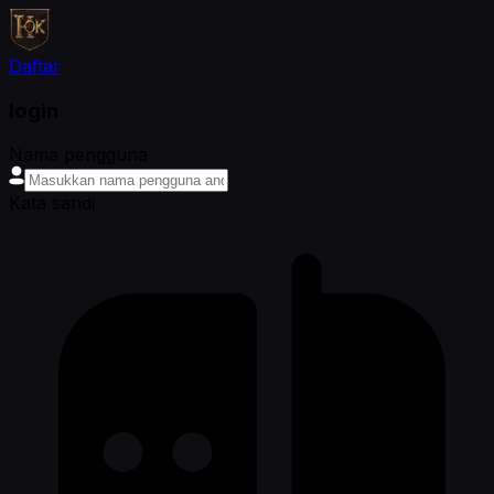
Daftar
login
Nama pengguna
Kata sandi