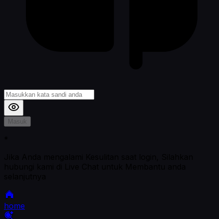
Masuk
*
Jika Anda mengalami Kesulitan saat login, Silahkan
hubungi kami di Live Chat untuk Membantu anda
selanjutnya
home