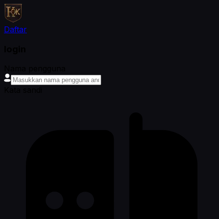
Daftar
login
Nama pengguna
Kata sandi