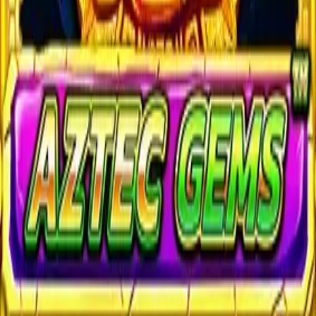
Bagi Anda yang serius ingin menambah peluang
menang, HOKTOTO menyediakan platform yang
lengkap, aman, dan
mudah diakses
. Setiap fitur dibuat
untuk mendukung pengalaman bermain yang lebih
profesional, mulai dari prediksi harian hingga statistik
historis dan laporan lengkap setiap pasaran. Dengan
memanfaatkan seluruh fasilitas ini, peluang Anda untuk
mendapatkan angka hoki dan kemenangan maksimal
tentu akan meningkat. Bergabunglah dengan HOKTOTO
dan maksimalkan strategi bermain Anda dengan data
dan prediksi terbaik.
Lihat Semua
home
explore
promo
dompet