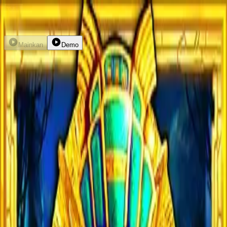
Daftar
Masuk
Mainkan
Demo
Aztec Gems
pragmatic
kembali
HOKTOTO – Prediksi Jitu
dan Statistik Lengkap
untuk Tingkatkan Peluang
Menang
HOKTOTO
telah menjadi salah satu platform togel online
yang paling dicari oleh para pemain berpengalaman
maupun pemula. Rahasianya terletak pada kombinasi
prediksi jitu dan statistik lengkap yang membantu setiap