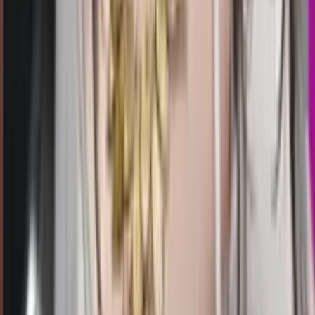
IE
1838
indiana evening
Kamis, 06 Agu
Buka
09.50
09.40
7
2
3
2
KC
3627