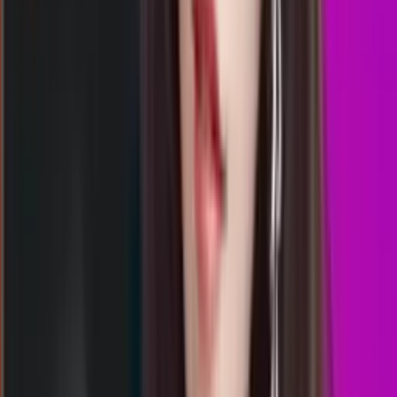
Kamis, 06 Agu
Buka
14.00
13.30
4
8
1
6
BE
3627
bulls eye
Kamis, 06 Agu
Buka
13.15