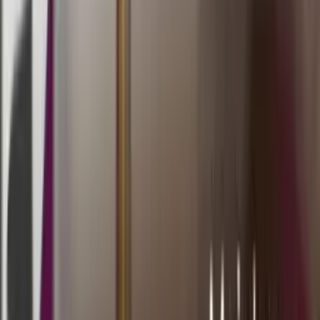
4
1
CF
1838
california
Kamis, 06 Agu
Buka
08.30
08.20
8
3
7
1
MC