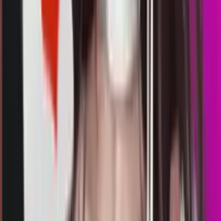
Buka
11.15
11.00
4
0
3
4
SZ
3349
shenzhen lottery
Kamis, 06 Agu
Buka
11.00