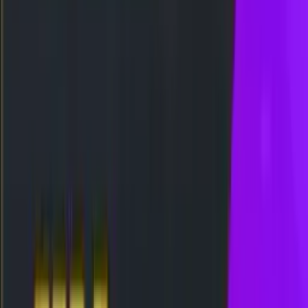
CKYSPIN!! RODA BONUS MINGGUAN
BONUS
 APK
BONUS DEPOSIT HARIAN – TO
BACK KEKALAHAN LIVEGAME TERBESAR
ARIAN 3D-3LINE
FREE SPIN 17✘ SPESIAL
TIC
CASHBACK SPESIAL - SUPER
CKYSPIN!! RODA BONUS MINGGUAN
BONUS
 APK
BONUS DEPOSIT HARIAN – TO
BACK KEKALAHAN LIVEGAME TERBESAR
Daftar
Login
Daftar