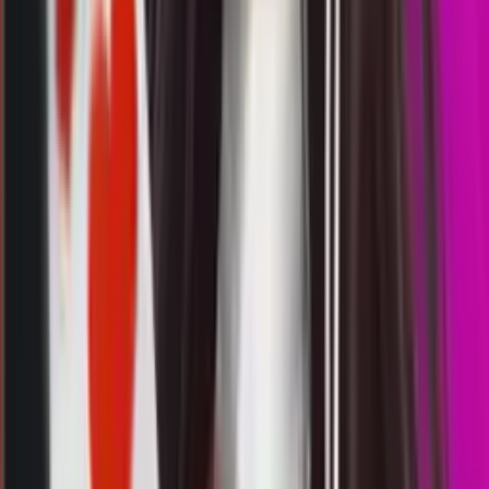
magnum cambodia
Kamis, 06 Agu
Buka
12.00
11.00
7
6
0
7
SP
1085
shanghai pools pagi
Kamis, 06 Agu