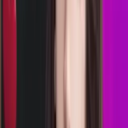
1
5
WN
2716
winchester lottery
Kamis, 06 Agu
Buka
14.00
13.50
5
6
0
6
SDL