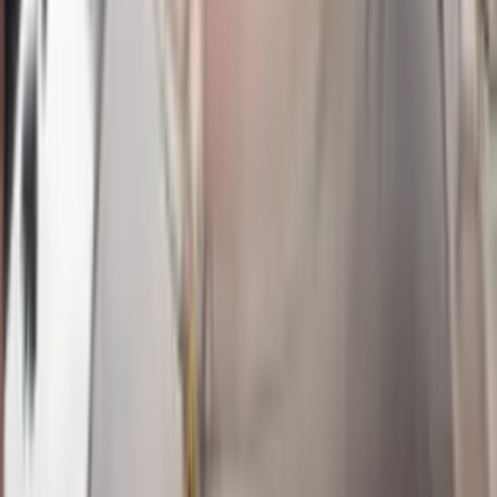
10.00
09.50
5
5
1
4
OK
3627
osaka lottery
Kamis, 06 Agu
Buka
09.00