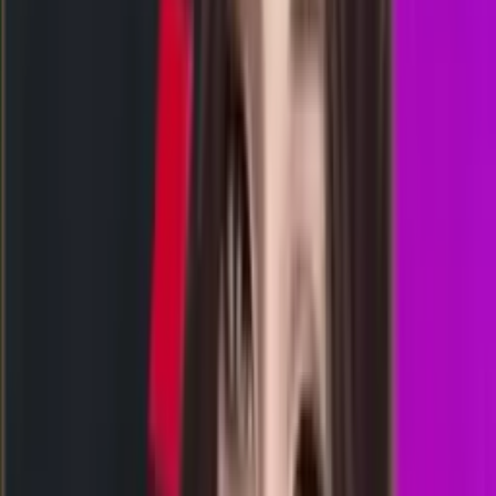
16.00
15.50
9
3
4
3
SS
1085
shanghai pools sore
Kamis, 06 Agu
Buka
15.15