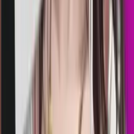
10.50
6
8
4
7
NE
1838
north carolina evening
Kamis, 06 Agu
Buka
10.22
10.10
2