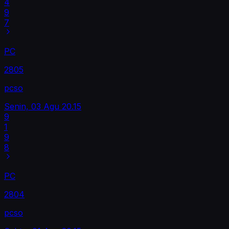
4
9
7
PC
2805
pcso
Senin, 03 Agu
20.15
9
1
9
8
PC
2804
pcso