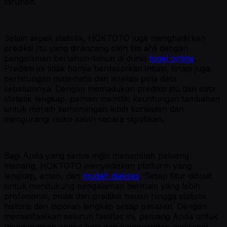
taruhan.
Selain aspek statistik, HOKTOTO juga menghadirkan
prediksi jitu yang dirancang oleh tim ahli dengan
pengalaman bertahun-tahun di dunia
togel online
.
Prediksi ini tidak hanya berdasarkan intuisi, tetapi juga
perhitungan matematis dan analisis pola data
sebelumnya. Dengan memadukan prediksi jitu dan data
statistik lengkap, pemain memiliki keuntungan tambahan
untuk meraih kemenangan lebih konsisten dan
mengurangi risiko kalah secara signifikan.
Bagi Anda yang serius ingin menambah peluang
menang, HOKTOTO menyediakan platform yang
lengkap, aman, dan
mudah diakses
. Setiap fitur dibuat
untuk mendukung pengalaman bermain yang lebih
profesional, mulai dari prediksi harian hingga statistik
historis dan laporan lengkap setiap pasaran. Dengan
memanfaatkan seluruh fasilitas ini, peluang Anda untuk
mendapatkan angka hoki dan kemenangan maksimal