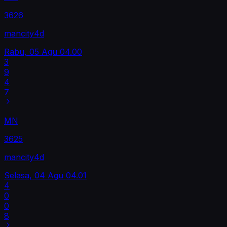
3626
mancity4d
Rabu, 05 Agu
04.00
3
9
4
7
MN
3625
mancity4d
Selasa, 04 Agu
04.01
4
0
0
8