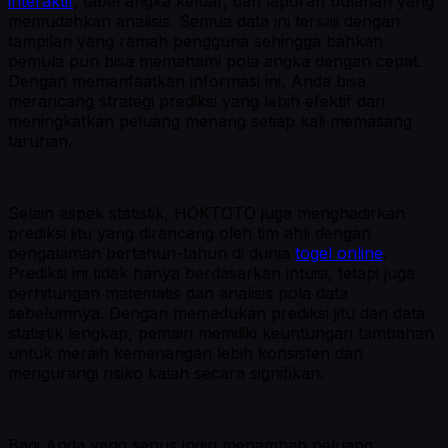
interaktif
, tabel angka keluar, dan laporan bulanan yang
memudahkan analisis. Semua data ini tersaji dengan
tampilan yang ramah pengguna sehingga bahkan
pemula pun bisa memahami pola angka dengan cepat.
Dengan memanfaatkan informasi ini, Anda bisa
merancang strategi prediksi yang lebih efektif dan
meningkatkan peluang menang setiap kali memasang
taruhan.
Selain aspek statistik, HOKTOTO juga menghadirkan
prediksi jitu yang dirancang oleh tim ahli dengan
pengalaman bertahun-tahun di dunia
togel online
.
Prediksi ini tidak hanya berdasarkan intuisi, tetapi juga
perhitungan matematis dan analisis pola data
sebelumnya. Dengan memadukan prediksi jitu dan data
statistik lengkap, pemain memiliki keuntungan tambahan
untuk meraih kemenangan lebih konsisten dan
mengurangi risiko kalah secara signifikan.
Bagi Anda yang serius ingin menambah peluang