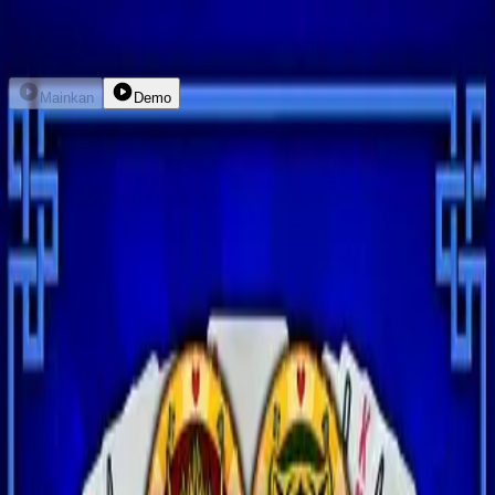
Daftar
Masuk
Mainkan
Demo
Dragon Tiger
pragmatic
kembali
HOKTOTO – Prediksi Jitu
dan Statistik Lengkap
untuk Tingkatkan Peluang
Menang
HOKTOTO
telah menjadi salah satu platform togel online
yang paling dicari oleh para pemain berpengalaman
maupun pemula. Rahasianya terletak pada kombinasi
prediksi jitu dan statistik lengkap yang membantu setiap