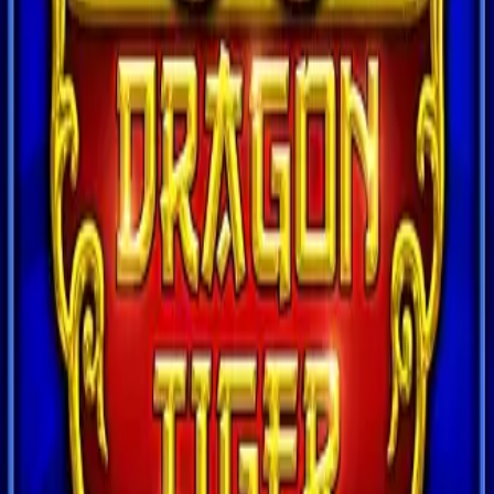
interaktif
, tabel angka keluar, dan laporan bulanan yang
memudahkan analisis. Semua data ini tersaji dengan
tampilan yang ramah pengguna sehingga bahkan
pemula pun bisa memahami pola angka dengan cepat.
Dengan memanfaatkan informasi ini, Anda bisa
merancang strategi prediksi yang lebih efektif dan
meningkatkan peluang menang setiap kali memasang
taruhan.
Selain aspek statistik, HOKTOTO juga menghadirkan
prediksi jitu yang dirancang oleh tim ahli dengan
pengalaman bertahun-tahun di dunia
togel online
.
Prediksi ini tidak hanya berdasarkan intuisi, tetapi juga
perhitungan matematis dan analisis pola data
sebelumnya. Dengan memadukan prediksi jitu dan data
statistik lengkap, pemain memiliki keuntungan tambahan
untuk meraih kemenangan lebih konsisten dan
mengurangi risiko kalah secara signifikan.