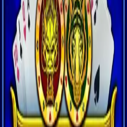
anggota meningkatkan peluang menang. Dengan sistem
analisis data yang terus diperbarui, HOKTOTO
memberikan insight akurat mengenai angka-angka
potensial yang sering muncul, sehingga strategi bermain
Anda bisa lebih tepat sasaran.
Selain menyediakan prediksi harian, HOKTOTO juga
menghadirkan
statistik historis
dari berbagai pasaran
togel, mulai dari angka keluar terbesar, angka favorit,
hingga pola angka yang sering muncul. Fitur ini
memungkinkan pemain melakukan evaluasi tren
sebelumnya untuk membuat keputusan taruhan yang
lebih cerdas. Statistik lengkap ini menjadi senjata utama
bagi mereka yang ingin bermain dengan pendekatan
logis dan terukur, bukan sekadar mengandalkan
keberuntungan.
Salah satu keunggulan HOKTOTO adalah kemudahan
akses data. Pemain dapat memanfaatkan
grafik