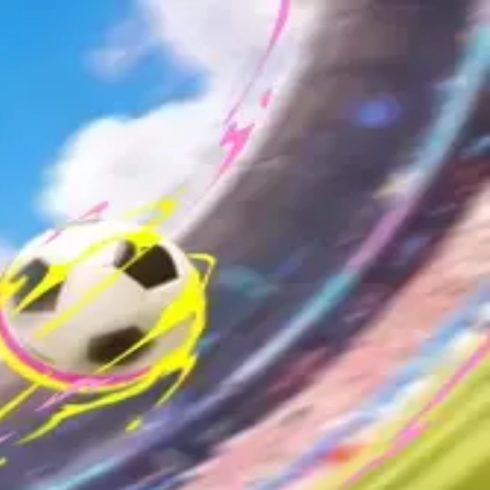
ingkatkan Peluang Menang
n pemula. Rahasianya terletak pada kombinasi prediksi
a yang terus diperbarui, HOKTOTO memberikan insight
n.
 dari angka keluar terbesar, angka favorit, hingga pola
san taruhan yang lebih cerdas. Statistik lengkap ini
ndalkan keberuntungan.