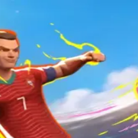
n Statistik Lengkap untuk T
e yang paling dicari oleh para pemain berpengalaman maupu
 meningkatkan peluang menang. Dengan sistem analisis dat
l, sehingga strategi bermain Anda bisa lebih tepat sasara
ghadirkan
statistik historis
dari berbagai pasaran togel, mulai
 melakukan evaluasi tren sebelumnya untuk membuat keputu
engan pendekatan logis dan terukur, bukan sekadar menga