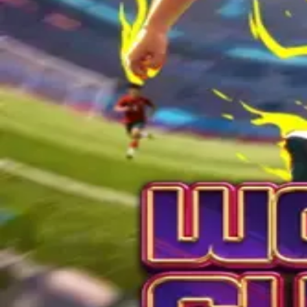
Salah satu keunggulan HOKTOTO adalah kemudahan aks
analisis. Semua data ini tersaji dengan tampilan yang
informasi ini, Anda bisa merancang strategi prediksi yan
Selain aspek statistik, HOKTOTO juga menghadirkan predi
berdasarkan intuisi, tetapi juga perhitungan matematis da
keuntungan tambahan untuk meraih kemenangan lebih kons
Bagi Anda yang serius ingin menambah peluang menang
pengalaman bermain yang lebih profesional, mulai dari pred
peluang Anda untuk mendapatkan angka hoki dan kemen
dengan data dan prediksi terbaik.
Lihat Semua
home