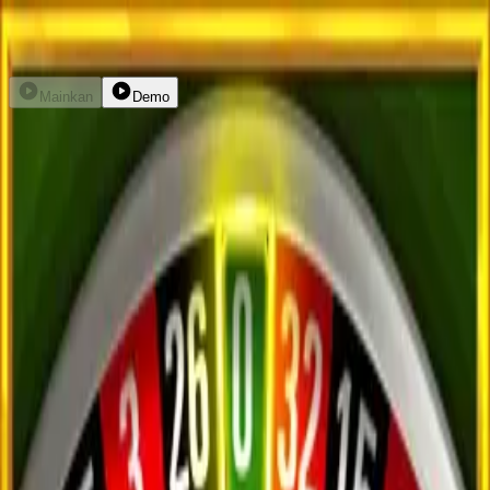
Daftar
Masuk
Mainkan
Demo
Roulette
pragmatic
kembali
HOKTOTO – Prediksi Jitu
dan Statistik Lengkap
untuk Tingkatkan Peluang
Menang
HOKTOTO
telah menjadi salah satu platform togel online
yang paling dicari oleh para pemain berpengalaman
maupun pemula. Rahasianya terletak pada kombinasi
prediksi jitu dan statistik lengkap yang membantu setiap