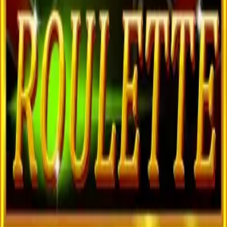
Bagi Anda yang serius ingin menambah peluang
menang, HOKTOTO menyediakan platform yang
lengkap, aman, dan
mudah diakses
. Setiap fitur dibuat
untuk mendukung pengalaman bermain yang lebih
profesional, mulai dari prediksi harian hingga statistik
historis dan laporan lengkap setiap pasaran. Dengan
memanfaatkan seluruh fasilitas ini, peluang Anda untuk
mendapatkan angka hoki dan kemenangan maksimal
tentu akan meningkat. Bergabunglah dengan HOKTOTO
dan maksimalkan strategi bermain Anda dengan data
dan prediksi terbaik.
Lihat Semua
home
explore
promo
dompet