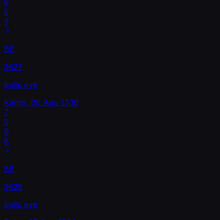
8
5
3
BE
3627
bulls eye
Kamis, 06 Agu
13.16
7
5
9
8
BE
3626
bulls eye