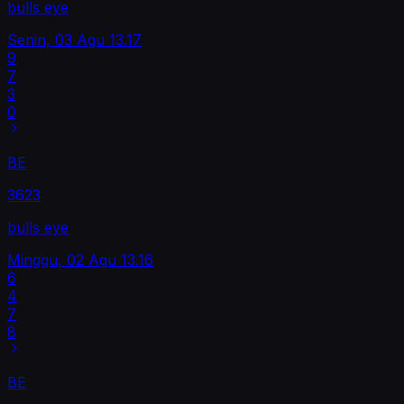
bulls eye
Senin, 03 Agu
13.17
9
7
3
0
BE
3623
bulls eye
Minggu, 02 Agu
13.16
6
4
7
8
BE