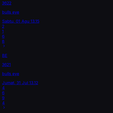
3622
bulls eye
Sabtu, 01 Agu
13.15
2
1
6
8
BE
3621
bulls eye
Jumat, 31 Jul
13.12
4
6
9
4