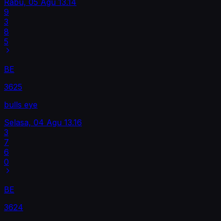
Rabu, 05 Agu
13.14
9
3
8
5
BE
3625
bulls eye
Selasa, 04 Agu
13.16
3
7
6
0
BE
3624