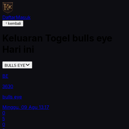
Daftar
Masuk
kembali
Keluaran Togel
bulls eye
Hari ini
BULLS EYE
BE
3630
bulls eye
Minggu, 09 Agu
13.17
0
5
0