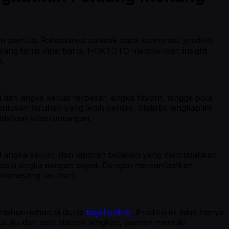
n pemula. Rahasianya terletak pada kombinasi prediksi
a yang terus diperbarui, HOKTOTO memberikan insight
n.
 dari angka keluar terbesar, angka favorit, hingga pola
san taruhan yang lebih cerdas. Statistik lengkap ini
ndalkan keberuntungan.
el angka keluar, dan laporan bulanan yang memudahkan
i pola angka dengan cepat. Dengan memanfaatkan
i memasang taruhan.
ertahun-tahun di dunia
togel online
. Prediksi ini tidak hanya
jitu dan data statistik lengkap, pemain memiliki