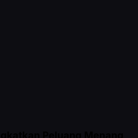
ingkatkan Peluang Menang