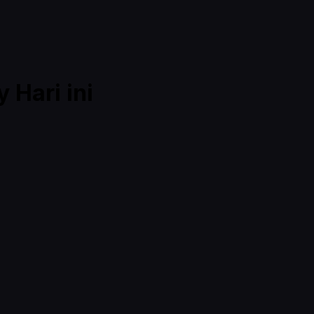
y
Hari ini