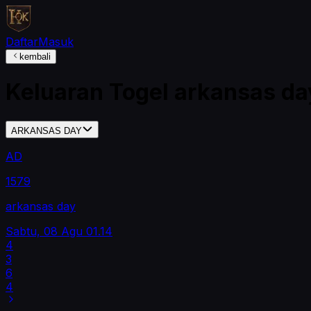
Daftar
Masuk
kembali
Keluaran Togel
arkansas da
ARKANSAS DAY
AD
1579
arkansas day
Sabtu, 08 Agu
01.14
4
3
6
4