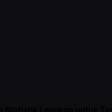
n Statistik Lengkap untuk T