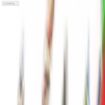
Loading...
24
/
92
Game
Page
1
of
4
HOKTOTO – Prediksi Jitu
dan Statistik Lengkap
untuk Tingkatkan Peluang
Menang
HOKTOTO
telah menjadi salah satu platform togel online
yang paling dicari oleh para pemain berpengalaman
maupun pemula. Rahasianya terletak pada kombinasi
prediksi jitu dan statistik lengkap yang membantu setiap
anggota meningkatkan peluang menang. Dengan sistem