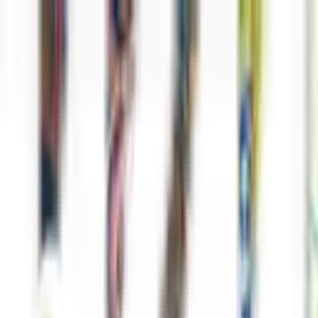
Daftar
Masuk
casino
Cari Permainan
plinko+
clash of clans super rich
super sic bo
koi gate
lightning baccarat
crash game
for you
slot
live casino
4
arcade
fishing
2603
635
104
21
Provider :
World Match
Filter :
TERKENAL
EL SUEÑO DE ANTONIO Y ERANDI
World Match