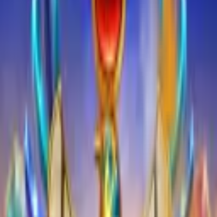
All Stars - World Cup 2026
Eclipse Studio
World Cup 2026
Eclipse Studio
Clash of Clans Super Scatter SUPER RICH
SUPER RICH
Clash of Clans SUPER RICH
SUPER RICH
Gates of Olympus 1000
Pragmatic Play
Mahjong Ways
PG Soft
Mahjong Ways 2
PG Soft
Gates of Olympus Super Scatter
Pragmatic Play
Mahjong Wins 3 - Black Scatter
Pragmatic Play
Wild Bounty Showdown
PG Soft
Starlight Princess 1000
Pragmatic Play
Mahjong Wins 2
Pragmatic Play
Wild Bandito
PG Soft
Gates of Olympus
Pragmatic Play
Gates of Olympus Xmas 1000
Pragmatic Play
Lucky Neko
PG Soft
Sweet Bonanza 1000
Pragmatic Play
Starlight Princess
Pragmatic Play
Sugar Rush 1000
Pragmatic Play
Gates of Gatot Kaca 1000
Pragmatic Play
Treasures of Aztec
PG Soft
Sweet Bonanza
Pragmatic Play
Pyramid Bonanza
Pragmatic Play