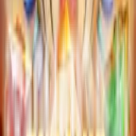
analisis data yang terus diperbarui, HOKTOTO
memberikan insight akurat mengenai angka-angka
potensial yang sering muncul, sehingga strategi bermain
Anda bisa lebih tepat sasaran.
Selain menyediakan prediksi harian, HOKTOTO juga
menghadirkan
statistik historis
dari berbagai pasaran
togel, mulai dari angka keluar terbesar, angka favorit,
hingga pola angka yang sering muncul. Fitur ini
memungkinkan pemain melakukan evaluasi tren
sebelumnya untuk membuat keputusan taruhan yang
lebih cerdas. Statistik lengkap ini menjadi senjata utama
bagi mereka yang ingin bermain dengan pendekatan
logis dan terukur, bukan sekadar mengandalkan
keberuntungan.
Salah satu keunggulan HOKTOTO adalah kemudahan
akses data. Pemain dapat memanfaatkan
grafik
interaktif
, tabel angka keluar, dan laporan bulanan yang
memudahkan analisis. Semua data ini tersaji dengan