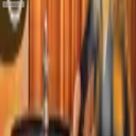
Loading...
24
/
635
Game
Page
1
of
27
HOKTOTO – Prediksi Jitu
dan Statistik Lengkap
untuk Tingkatkan Peluang
Menang
HOKTOTO
telah menjadi salah satu platform togel online
yang paling dicari oleh para pemain berpengalaman
maupun pemula. Rahasianya terletak pada kombinasi
prediksi jitu dan statistik lengkap yang membantu setiap
anggota meningkatkan peluang menang. Dengan sistem