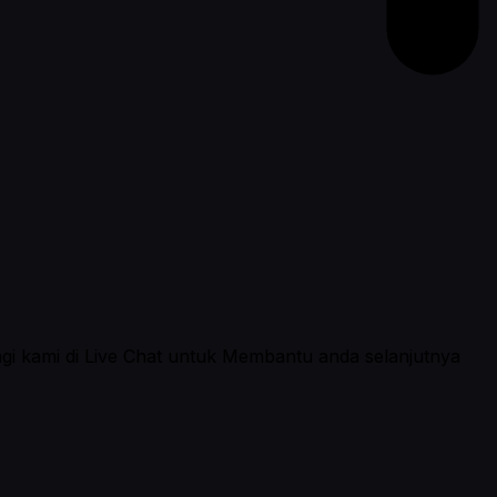
ngi kami di Live Chat untuk Membantu anda selanjutnya