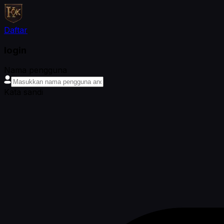
Daftar
login
Nama pengguna
Kata sandi