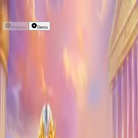
Daftar
Masuk
Mainkan
Demo
Gates of Olympus Super Scatter
pragmatic
kembali
HOKTOTO – Prediksi Jitu
dan Statistik Lengkap
untuk Tingkatkan Peluang
Menang
HOKTOTO
telah menjadi salah satu platform togel online
yang paling dicari oleh para pemain berpengalaman
maupun pemula. Rahasianya terletak pada kombinasi
prediksi jitu dan statistik lengkap yang membantu setiap