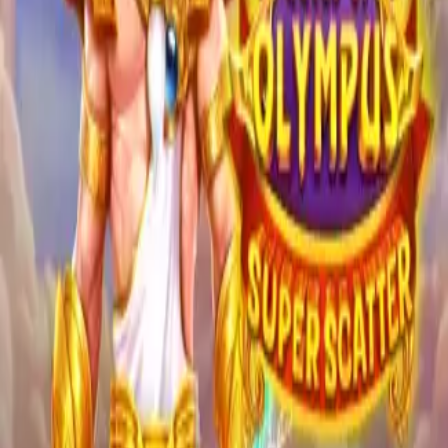
interaktif
, tabel angka keluar, dan laporan bulanan yang
memudahkan analisis. Semua data ini tersaji dengan
tampilan yang ramah pengguna sehingga bahkan
pemula pun bisa memahami pola angka dengan cepat.
Dengan memanfaatkan informasi ini, Anda bisa
merancang strategi prediksi yang lebih efektif dan
meningkatkan peluang menang setiap kali memasang
taruhan.
Selain aspek statistik, HOKTOTO juga menghadirkan
prediksi jitu yang dirancang oleh tim ahli dengan
pengalaman bertahun-tahun di dunia
togel online
.
Prediksi ini tidak hanya berdasarkan intuisi, tetapi juga
perhitungan matematis dan analisis pola data
sebelumnya. Dengan memadukan prediksi jitu dan data
statistik lengkap, pemain memiliki keuntungan tambahan
untuk meraih kemenangan lebih konsisten dan
mengurangi risiko kalah secara signifikan.