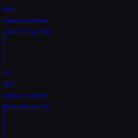
3628
magnum cambodia
Jumat, 07 Agu
11.59
4
3
7
2
CM
3627
magnum cambodia
Kamis, 06 Agu
11.58
7
6
0
7