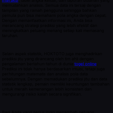
interaktif
, tabel angka keluar, dan laporan bulanan yang
memudahkan analisis. Semua data ini tersaji dengan
tampilan yang ramah pengguna sehingga bahkan
pemula pun bisa memahami pola angka dengan cepat.
Dengan memanfaatkan informasi ini, Anda bisa
merancang strategi prediksi yang lebih efektif dan
meningkatkan peluang menang setiap kali memasang
taruhan.
Selain aspek statistik, HOKTOTO juga menghadirkan
prediksi jitu yang dirancang oleh tim ahli dengan
pengalaman bertahun-tahun di dunia
togel online
.
Prediksi ini tidak hanya berdasarkan intuisi, tetapi juga
perhitungan matematis dan analisis pola data
sebelumnya. Dengan memadukan prediksi jitu dan data
statistik lengkap, pemain memiliki keuntungan tambahan
untuk meraih kemenangan lebih konsisten dan
mengurangi risiko kalah secara signifikan.
Bagi Anda yang serius ingin menambah peluang