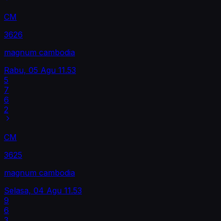
CM
3626
magnum cambodia
Rabu, 05 Agu
11.53
5
7
6
2
CM
3625
magnum cambodia
Selasa, 04 Agu
11.53
9
6
3