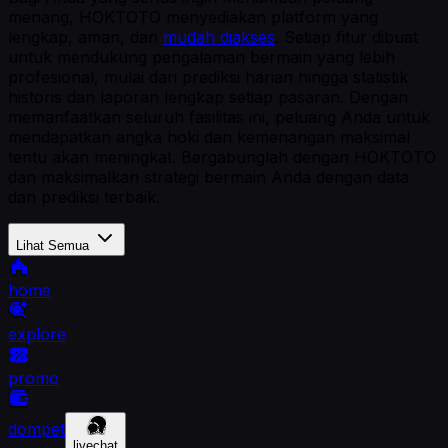
menang, HOKTOTO menyediakan platform yang
lengkap, aman, dan
mudah diakses
. Setiap fitur dibuat
untuk mendukung pengalaman bermain yang lebih
profesional, mulai dari prediksi harian hingga statistik
historis dan laporan lengkap setiap pasaran. Dengan
memanfaatkan seluruh fasilitas ini, peluang Anda untuk
mendapatkan angka hoki dan kemenangan maksimal
tentu akan meningkat. Bergabunglah dengan HOKTOTO
dan maksimalkan strategi bermain Anda dengan data
dan prediksi terbaik.
Lihat Semua
home
explore
promo
dompet
livechat