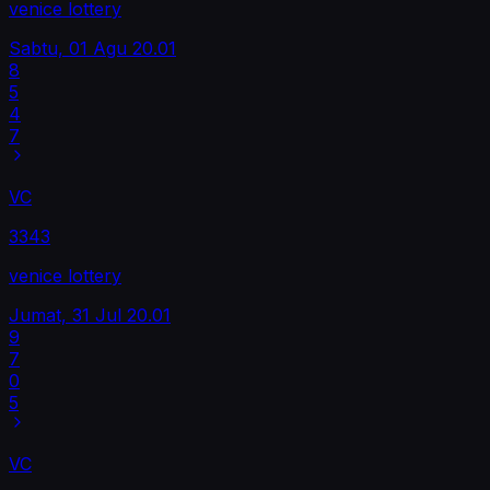
venice lottery
Sabtu, 01 Agu
20.01
8
5
4
7
VC
3343
venice lottery
Jumat, 31 Jul
20.01
9
7
0
5
VC