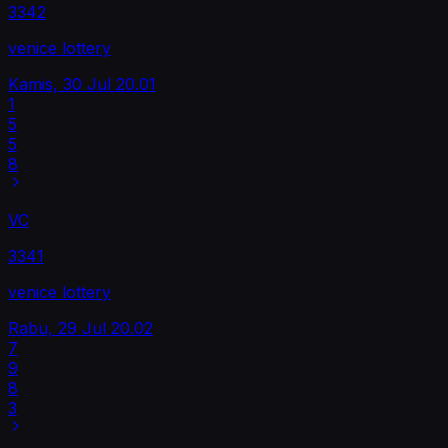
3342
venice lottery
Kamis, 30 Jul
20.01
1
5
5
8
VC
3341
venice lottery
Rabu, 29 Jul
20.02
7
9
8
3