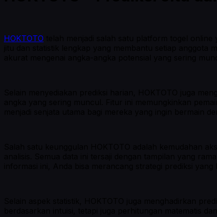
HOKTOTO
telah menjadi salah satu platform togel onlin
jitu dan statistik lengkap yang membantu setiap anggota
akurat mengenai angka-angka potensial yang sering muncu
Selain menyediakan prediksi harian, HOKTOTO juga men
angka yang sering muncul. Fitur ini memungkinkan pemain
menjadi senjata utama bagi mereka yang ingin bermain d
Salah satu keunggulan HOKTOTO adalah kemudahan aks
analisis. Semua data ini tersaji dengan tampilan yang
informasi ini, Anda bisa merancang strategi prediksi yan
Selain aspek statistik, HOKTOTO juga menghadirkan predi
berdasarkan intuisi, tetapi juga perhitungan matematis da