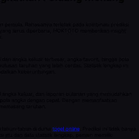
n pemula. Rahasianya terletak pada kombinasi prediksi
a yang terus diperbarui, HOKTOTO memberikan insight
n.
 dari angka keluar terbesar, angka favorit, hingga pola
san taruhan yang lebih cerdas. Statistik lengkap ini
ndalkan keberuntungan.
el angka keluar, dan laporan bulanan yang memudahkan
i pola angka dengan cepat. Dengan memanfaatkan
i memasang taruhan.
ertahun-tahun di dunia
togel online
. Prediksi ini tidak hanya
jitu dan data statistik lengkap, pemain memiliki