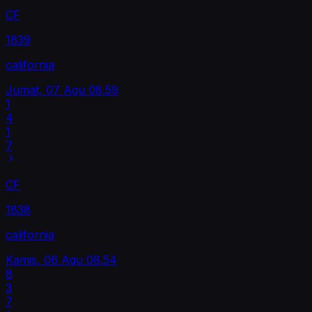
CF
1839
california
Jumat, 07 Agu
08.59
1
4
1
7
CF
1838
california
Kamis, 06 Agu
08.54
8
3
7