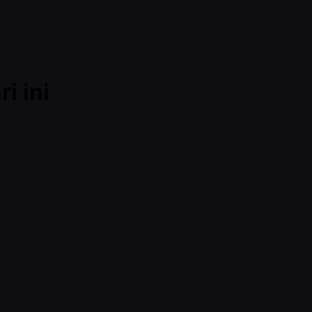
i ini