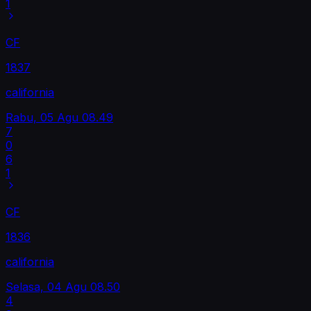
1
CF
1837
california
Rabu, 05 Agu
08.49
7
0
6
1
CF
1836
california
Selasa, 04 Agu
08.50
4