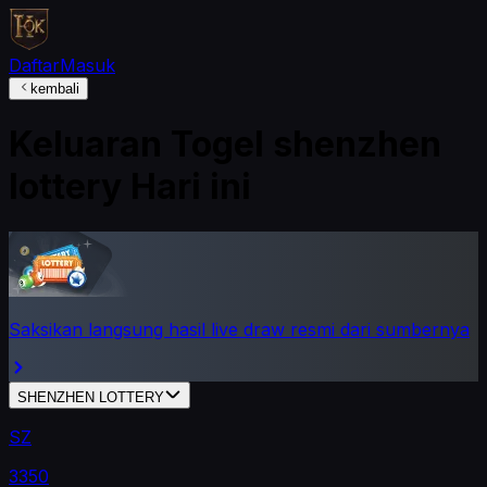
Daftar
Masuk
kembali
Keluaran Togel
shenzhen
lottery
Hari ini
Saksikan langsung hasil live draw resmi dari sumbernya
SHENZHEN LOTTERY
SZ
3350