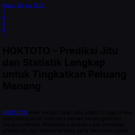
Rabu, 29 Jul
11.02
7
8
5
0
HOKTOTO – Prediksi Jitu
dan Statistik Lengkap
untuk Tingkatkan Peluang
Menang
HOKTOTO
telah menjadi salah satu platform togel online
yang paling dicari oleh para pemain berpengalaman
maupun pemula. Rahasianya terletak pada kombinasi
prediksi jitu dan statistik lengkap yang membantu setiap