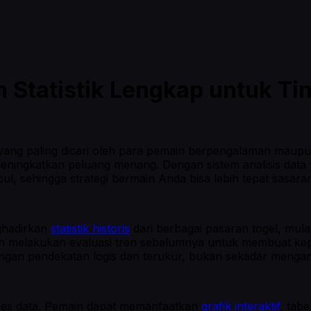
n Statistik Lengkap untuk T
e yang paling dicari oleh para pemain berpengalaman maupu
 meningkatkan peluang menang. Dengan sistem analisis dat
l, sehingga strategi bermain Anda bisa lebih tepat sasara
ghadirkan
statistik historis
dari berbagai pasaran togel, mulai
 melakukan evaluasi tren sebelumnya untuk membuat keputu
engan pendekatan logis dan terukur, bukan sekadar menga
es data. Pemain dapat memanfaatkan
grafik interaktif
, tab