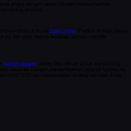
i pola angka dengan cepat. Dengan memanfaatkan
i memasang taruhan.
ertahun-tahun di dunia
togel online
. Prediksi ini tidak hanya
jitu dan data statistik lengkap, pemain memiliki
an
mudah diakses
. Setiap fitur dibuat untuk mendukung
etiap pasaran. Dengan memanfaatkan seluruh fasilitas ini,
gan HOKTOTO dan maksimalkan strategi bermain Anda