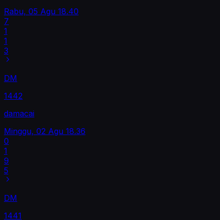
Rabu, 05 Agu
18.40
7
1
1
3
DM
1442
damacai
Minggu, 02 Agu
18.36
0
1
9
5
DM
1441