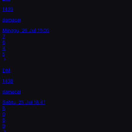
1439
damacai
Minggu, 26 Jul
19.05
7
6
4
5
DM
1438
damacai
Sabtu, 25 Jul
18.41
8
0
6
9