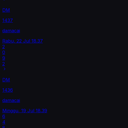
DM
1437
damacai
Rabu, 22 Jul
18.37
2
0
9
2
DM
1436
damacai
Minggu, 19 Jul
18.39
6
4
8