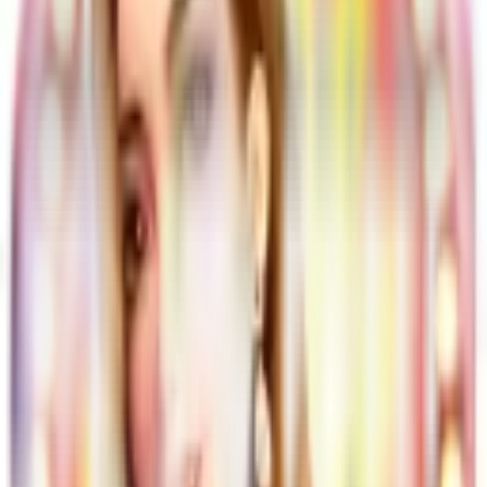
Mahjong Ways 2
PG Soft
Wild Bounty Showdown
PG Soft
Wild Bandito
PG Soft
Lucky Neko
PG Soft
Pinata Wins
PG Soft
Treasures of Aztec
PG Soft
Cocktail Nights
PG Soft
Dragon Hatch2
PG Soft
Wild Ape #3258
PG Soft
Gemstones Gold
PG Soft
Ways of the Qilin
PG Soft
Geisha's Revenge
PG Soft
Double Fortune
PG Soft
Anubis Wrath
PG Soft
Speed Winner
PG Soft
Mr. Treasure's Fortune
PG Soft
Oishi Delights
PG Soft
Thai River Wonders
PG Soft
Midas Fortune
PG Soft
The Great Icescape
PG Soft
Dragon Hatch
PG Soft
Museum Wonders
PG Soft
Dreams of Macau
PG Soft