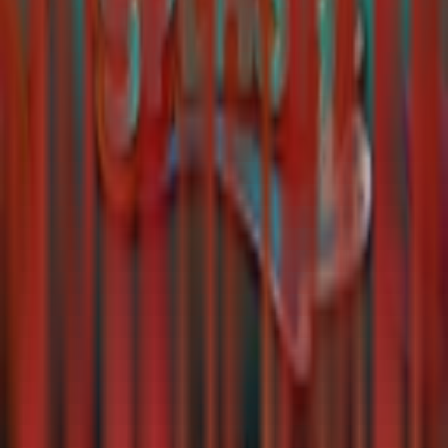
pengalaman bertahun-tahun di dunia
togel online
.
Prediksi ini tidak hanya berdasarkan intuisi, tetapi juga
perhitungan matematis dan analisis pola data
sebelumnya. Dengan memadukan prediksi jitu dan data
statistik lengkap, pemain memiliki keuntungan tambahan
untuk meraih kemenangan lebih konsisten dan
mengurangi risiko kalah secara signifikan.
Bagi Anda yang serius ingin menambah peluang
menang, HOKTOTO menyediakan platform yang
lengkap, aman, dan
mudah diakses
. Setiap fitur dibuat
untuk mendukung pengalaman bermain yang lebih
profesional, mulai dari prediksi harian hingga statistik
historis dan laporan lengkap setiap pasaran. Dengan
memanfaatkan seluruh fasilitas ini, peluang Anda untuk
mendapatkan angka hoki dan kemenangan maksimal
tentu akan meningkat. Bergabunglah dengan HOKTOTO
dan maksimalkan strategi bermain Anda dengan data
dan prediksi terbaik.