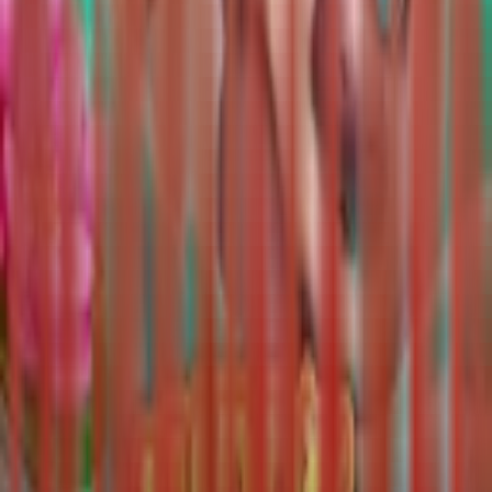
untuk Tingkatkan Peluang
Menang
HOKTOTO
telah menjadi salah satu platform togel online
yang paling dicari oleh para pemain berpengalaman
maupun pemula. Rahasianya terletak pada kombinasi
prediksi jitu dan statistik lengkap yang membantu setiap
anggota meningkatkan peluang menang. Dengan sistem
analisis data yang terus diperbarui, HOKTOTO
memberikan insight akurat mengenai angka-angka
potensial yang sering muncul, sehingga strategi bermain
Anda bisa lebih tepat sasaran.
Selain menyediakan prediksi harian, HOKTOTO juga
menghadirkan
statistik historis
dari berbagai pasaran
togel, mulai dari angka keluar terbesar, angka favorit,
hingga pola angka yang sering muncul. Fitur ini
memungkinkan pemain melakukan evaluasi tren