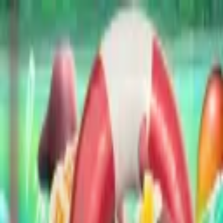
Daftar
Masuk
casino
Cari Permainan
koi gate
clash of clans super rich
lightning baccarat
spire+
fury of anubis
crash game
for you
slot
live casino
4
arcade
fishing
2603
635
104
21
Provider :
Queen Maker
Filter :
TERKENAL
Cleopatra's Treasure
Queen Maker