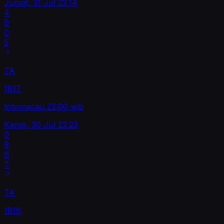
Jumat, 31 Jul
22.14
4
9
0
5
TA
1817
totomacau 22:00 wib
Kamis, 30 Jul
22.23
0
9
6
7
TA
1816