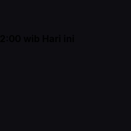
2:00 wib
Hari ini