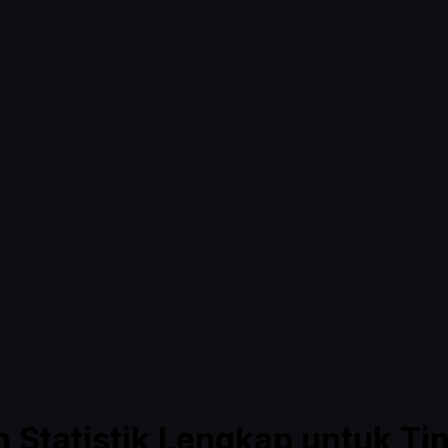
n Statistik Lengkap untuk T