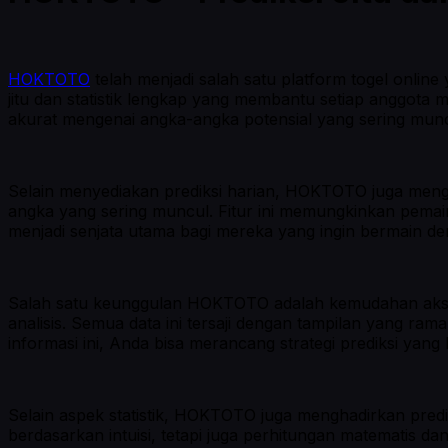
HOKTOTO
telah menjadi salah satu platform togel onlin
jitu dan statistik lengkap yang membantu setiap anggota
akurat mengenai angka-angka potensial yang sering muncu
Selain menyediakan prediksi harian, HOKTOTO juga men
angka yang sering muncul. Fitur ini memungkinkan pemain
menjadi senjata utama bagi mereka yang ingin bermain d
Salah satu keunggulan HOKTOTO adalah kemudahan aks
analisis. Semua data ini tersaji dengan tampilan yang
informasi ini, Anda bisa merancang strategi prediksi yan
Selain aspek statistik, HOKTOTO juga menghadirkan predi
berdasarkan intuisi, tetapi juga perhitungan matematis da