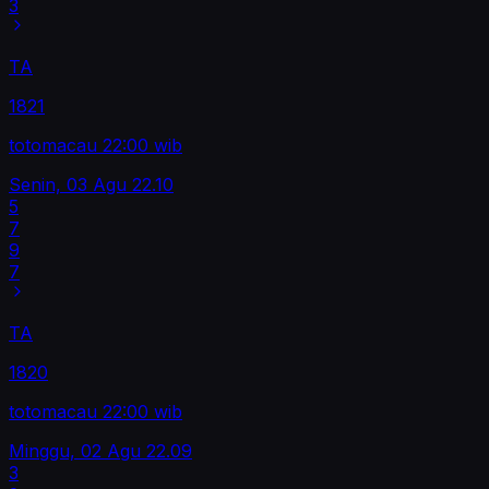
3
TA
1821
totomacau 22:00 wib
Senin, 03 Agu
22.10
5
7
9
7
TA
1820
totomacau 22:00 wib
Minggu, 02 Agu
22.09
3