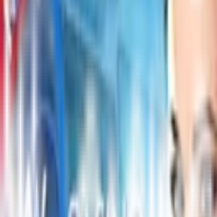
WmFanTan
Wanmei
WmSicBo
Wanmei
WmRoulette
Wanmei
WmBaccarat
Wanmei
5
/
5
Game
Page
1
of
1
HOKTOTO – Prediksi Jitu
dan Statistik Lengkap
untuk Tingkatkan Peluang
Menang
HOKTOTO
telah menjadi salah satu platform togel online
yang paling dicari oleh para pemain berpengalaman
maupun pemula. Rahasianya terletak pada kombinasi