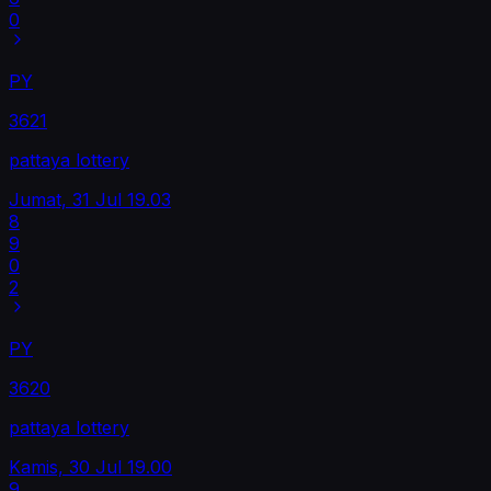
0
PY
3621
pattaya lottery
Jumat, 31 Jul
19.03
8
9
0
2
PY
3620
pattaya lottery
Kamis, 30 Jul
19.00
9