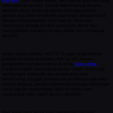
interaktif
, tabel angka keluar, dan laporan bulanan yang
memudahkan analisis. Semua data ini tersaji dengan
tampilan yang ramah pengguna sehingga bahkan
pemula pun bisa memahami pola angka dengan cepat.
Dengan memanfaatkan informasi ini, Anda bisa
merancang strategi prediksi yang lebih efektif dan
meningkatkan peluang menang setiap kali memasang
taruhan.
Selain aspek statistik, HOKTOTO juga menghadirkan
prediksi jitu yang dirancang oleh tim ahli dengan
pengalaman bertahun-tahun di dunia
togel online
.
Prediksi ini tidak hanya berdasarkan intuisi, tetapi juga
perhitungan matematis dan analisis pola data
sebelumnya. Dengan memadukan prediksi jitu dan data
statistik lengkap, pemain memiliki keuntungan tambahan
untuk meraih kemenangan lebih konsisten dan
mengurangi risiko kalah secara signifikan.
Bagi Anda yang serius ingin menambah peluang