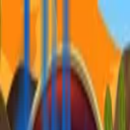
Daftar
Masuk
casino
Cari Permainan
lightning roulette
all stars - world cup 2026
fury of anubis
plinko+
clash of clans super rich
crash game
for you
slot
live casino
4
arcade
fishing
2603
635
104
21
Provider :
568WIN Games
Filter :
TERKENAL
Mysterious Pyramid
568WIN Games