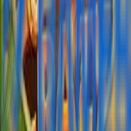
tampilan yang ramah pengguna sehingga bahkan
pemula pun bisa memahami pola angka dengan cepat.
Dengan memanfaatkan informasi ini, Anda bisa
merancang strategi prediksi yang lebih efektif dan
meningkatkan peluang menang setiap kali memasang
taruhan.
Selain aspek statistik, HOKTOTO juga menghadirkan
prediksi jitu yang dirancang oleh tim ahli dengan
pengalaman bertahun-tahun di dunia
togel online
.
Prediksi ini tidak hanya berdasarkan intuisi, tetapi juga
perhitungan matematis dan analisis pola data
sebelumnya. Dengan memadukan prediksi jitu dan data
statistik lengkap, pemain memiliki keuntungan tambahan
untuk meraih kemenangan lebih konsisten dan
mengurangi risiko kalah secara signifikan.
Bagi Anda yang serius ingin menambah peluang
menang, HOKTOTO menyediakan platform yang