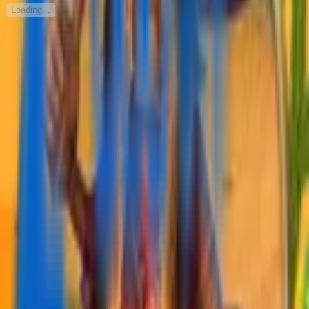
Loading...
24
/
112
Game
Page
1
of
5
HOKTOTO – Prediksi Jitu
dan Statistik Lengkap
untuk Tingkatkan Peluang
Menang
HOKTOTO
telah menjadi salah satu platform togel online
yang paling dicari oleh para pemain berpengalaman
maupun pemula. Rahasianya terletak pada kombinasi
prediksi jitu dan statistik lengkap yang membantu setiap
anggota meningkatkan peluang menang. Dengan sistem