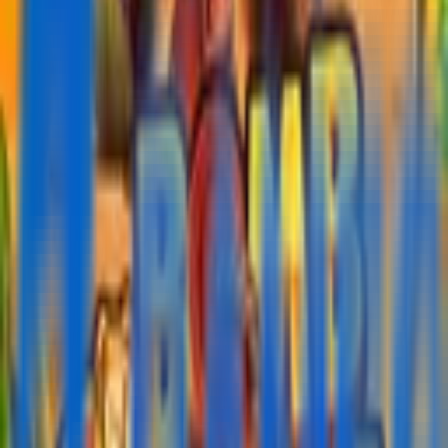
analisis data yang terus diperbarui, HOKTOTO
memberikan insight akurat mengenai angka-angka
potensial yang sering muncul, sehingga strategi bermain
Anda bisa lebih tepat sasaran.
Selain menyediakan prediksi harian, HOKTOTO juga
menghadirkan
statistik historis
dari berbagai pasaran
togel, mulai dari angka keluar terbesar, angka favorit,
hingga pola angka yang sering muncul. Fitur ini
memungkinkan pemain melakukan evaluasi tren
sebelumnya untuk membuat keputusan taruhan yang
lebih cerdas. Statistik lengkap ini menjadi senjata utama
bagi mereka yang ingin bermain dengan pendekatan
logis dan terukur, bukan sekadar mengandalkan
keberuntungan.
Salah satu keunggulan HOKTOTO adalah kemudahan
akses data. Pemain dapat memanfaatkan
grafik
interaktif
, tabel angka keluar, dan laporan bulanan yang
memudahkan analisis. Semua data ini tersaji dengan