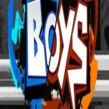
interaktif
, tabel angka keluar, dan laporan bulanan yang
memudahkan analisis. Semua data ini tersaji dengan
tampilan yang ramah pengguna sehingga bahkan
pemula pun bisa memahami pola angka dengan cepat.
Dengan memanfaatkan informasi ini, Anda bisa
merancang strategi prediksi yang lebih efektif dan
meningkatkan peluang menang setiap kali memasang
taruhan.
Selain aspek statistik, HOKTOTO juga menghadirkan
prediksi jitu yang dirancang oleh tim ahli dengan
pengalaman bertahun-tahun di dunia
togel online
.
Prediksi ini tidak hanya berdasarkan intuisi, tetapi juga
perhitungan matematis dan analisis pola data
sebelumnya. Dengan memadukan prediksi jitu dan data
statistik lengkap, pemain memiliki keuntungan tambahan
untuk meraih kemenangan lebih konsisten dan
mengurangi risiko kalah secara signifikan.