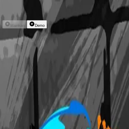
Daftar
Masuk
Mainkan
Demo
Beam Boys
hacksaw
kembali
HOKTOTO – Prediksi Jitu
dan Statistik Lengkap
untuk Tingkatkan Peluang
Menang
HOKTOTO
telah menjadi salah satu platform togel online
yang paling dicari oleh para pemain berpengalaman
maupun pemula. Rahasianya terletak pada kombinasi
prediksi jitu dan statistik lengkap yang membantu setiap