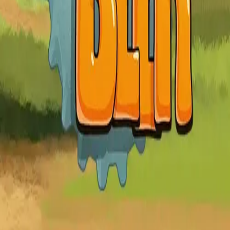
Bagi Anda yang serius ingin menambah peluang
menang, HOKTOTO menyediakan platform yang
lengkap, aman, dan
mudah diakses
. Setiap fitur dibuat
untuk mendukung pengalaman bermain yang lebih
profesional, mulai dari prediksi harian hingga statistik
historis dan laporan lengkap setiap pasaran. Dengan
memanfaatkan seluruh fasilitas ini, peluang Anda untuk
mendapatkan angka hoki dan kemenangan maksimal
tentu akan meningkat. Bergabunglah dengan HOKTOTO
dan maksimalkan strategi bermain Anda dengan data
dan prediksi terbaik.
Lihat Semua
home
explore
promo
dompet