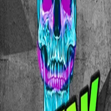
anggota meningkatkan peluang menang. Dengan sistem
analisis data yang terus diperbarui, HOKTOTO
memberikan insight akurat mengenai angka-angka
potensial yang sering muncul, sehingga strategi bermain
Anda bisa lebih tepat sasaran.
Selain menyediakan prediksi harian, HOKTOTO juga
menghadirkan
statistik historis
dari berbagai pasaran
togel, mulai dari angka keluar terbesar, angka favorit,
hingga pola angka yang sering muncul. Fitur ini
memungkinkan pemain melakukan evaluasi tren
sebelumnya untuk membuat keputusan taruhan yang
lebih cerdas. Statistik lengkap ini menjadi senjata utama
bagi mereka yang ingin bermain dengan pendekatan
logis dan terukur, bukan sekadar mengandalkan
keberuntungan.
Salah satu keunggulan HOKTOTO adalah kemudahan
akses data. Pemain dapat memanfaatkan
grafik