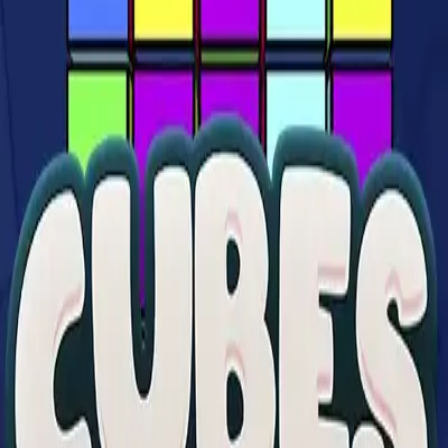
anggota meningkatkan peluang menang. Dengan sistem
analisis data yang terus diperbarui, HOKTOTO
memberikan insight akurat mengenai angka-angka
potensial yang sering muncul, sehingga strategi bermain
Anda bisa lebih tepat sasaran.
Selain menyediakan prediksi harian, HOKTOTO juga
menghadirkan
statistik historis
dari berbagai pasaran
togel, mulai dari angka keluar terbesar, angka favorit,
hingga pola angka yang sering muncul. Fitur ini
memungkinkan pemain melakukan evaluasi tren
sebelumnya untuk membuat keputusan taruhan yang
lebih cerdas. Statistik lengkap ini menjadi senjata utama
bagi mereka yang ingin bermain dengan pendekatan
logis dan terukur, bukan sekadar mengandalkan
keberuntungan.
Salah satu keunggulan HOKTOTO adalah kemudahan
akses data. Pemain dapat memanfaatkan
grafik