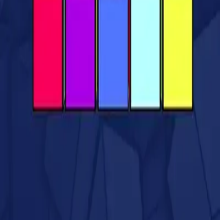
Bagi Anda yang serius ingin menambah peluang
menang, HOKTOTO menyediakan platform yang
lengkap, aman, dan
mudah diakses
. Setiap fitur dibuat
untuk mendukung pengalaman bermain yang lebih
profesional, mulai dari prediksi harian hingga statistik
historis dan laporan lengkap setiap pasaran. Dengan
memanfaatkan seluruh fasilitas ini, peluang Anda untuk
mendapatkan angka hoki dan kemenangan maksimal
tentu akan meningkat. Bergabunglah dengan HOKTOTO
dan maksimalkan strategi bermain Anda dengan data
dan prediksi terbaik.
Lihat Semua
home
explore
promo
dompet