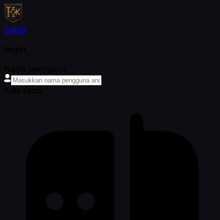
Daftar
login
Nama pengguna
Kata sandi