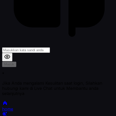
Masuk
*
Jika Anda mengalami Kesulitan saat login, Silahkan
hubungi kami di Live Chat untuk Membantu anda
selanjutnya
home