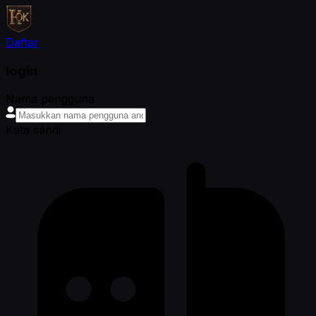
Daftar
login
Nama pengguna
Kata sandi