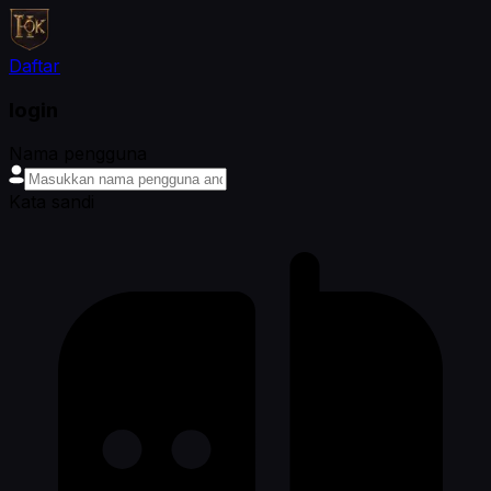
Daftar
login
Nama pengguna
Kata sandi