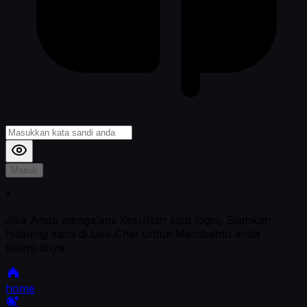
Masuk
*
Jika Anda mengalami Kesulitan saat login, Silahkan
hubungi kami di Live Chat untuk Membantu anda
selanjutnya
home