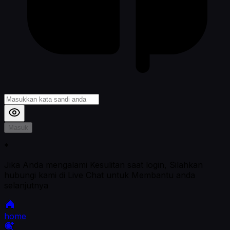
Masuk
*
Jika Anda mengalami Kesulitan saat login, Silahkan
hubungi kami di Live Chat untuk Membantu anda
selanjutnya
home