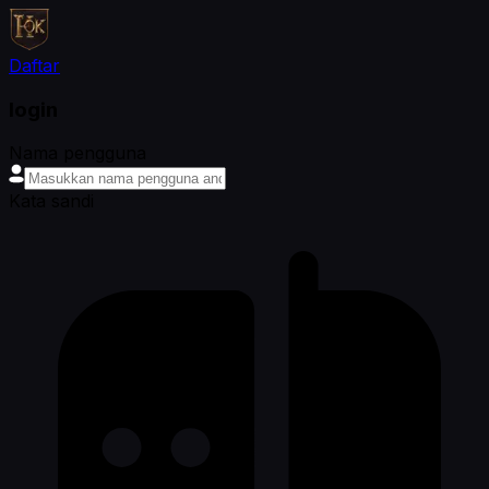
Daftar
login
Nama pengguna
Kata sandi