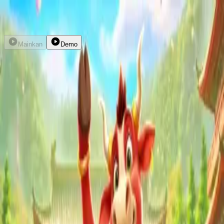
Daftar
Masuk
Mainkan
Demo
Lucky Bull
fatpanda
kembali
HOKTOTO – Prediksi Jitu
dan Statistik Lengkap
untuk Tingkatkan Peluang
Menang
HOKTOTO
telah menjadi salah satu platform togel online
yang paling dicari oleh para pemain berpengalaman
maupun pemula. Rahasianya terletak pada kombinasi
prediksi jitu dan statistik lengkap yang membantu setiap