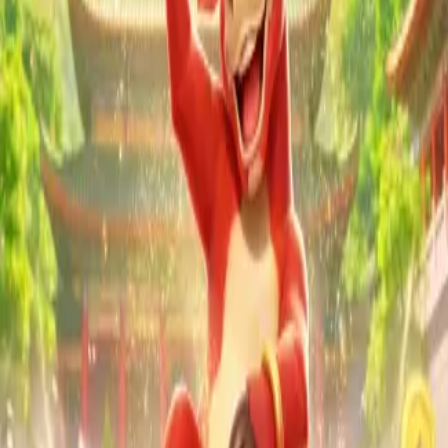
anggota meningkatkan peluang menang. Dengan sistem
analisis data yang terus diperbarui, HOKTOTO
memberikan insight akurat mengenai angka-angka
potensial yang sering muncul, sehingga strategi bermain
Anda bisa lebih tepat sasaran.
Selain menyediakan prediksi harian, HOKTOTO juga
menghadirkan
statistik historis
dari berbagai pasaran
togel, mulai dari angka keluar terbesar, angka favorit,
hingga pola angka yang sering muncul. Fitur ini
memungkinkan pemain melakukan evaluasi tren
sebelumnya untuk membuat keputusan taruhan yang
lebih cerdas. Statistik lengkap ini menjadi senjata utama
bagi mereka yang ingin bermain dengan pendekatan
logis dan terukur, bukan sekadar mengandalkan
keberuntungan.
Salah satu keunggulan HOKTOTO adalah kemudahan
akses data. Pemain dapat memanfaatkan
grafik