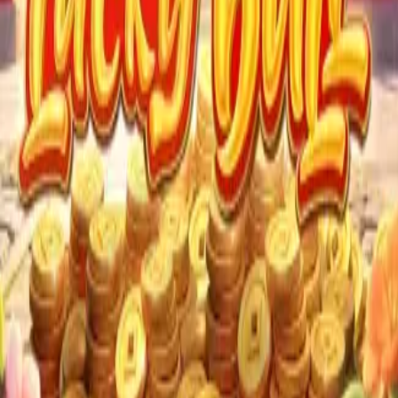
Bagi Anda yang serius ingin menambah peluang
menang, HOKTOTO menyediakan platform yang
lengkap, aman, dan
mudah diakses
. Setiap fitur dibuat
untuk mendukung pengalaman bermain yang lebih
profesional, mulai dari prediksi harian hingga statistik
historis dan laporan lengkap setiap pasaran. Dengan
memanfaatkan seluruh fasilitas ini, peluang Anda untuk
mendapatkan angka hoki dan kemenangan maksimal
tentu akan meningkat. Bergabunglah dengan HOKTOTO
dan maksimalkan strategi bermain Anda dengan data
dan prediksi terbaik.
Lihat Semua
home
explore
promo
dompet