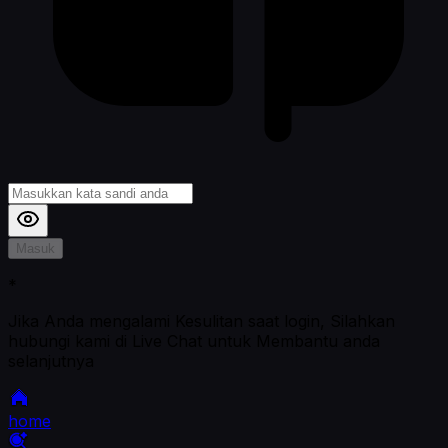
Masuk
*
Jika Anda mengalami Kesulitan saat login, Silahkan
hubungi kami di Live Chat untuk Membantu anda
selanjutnya
home