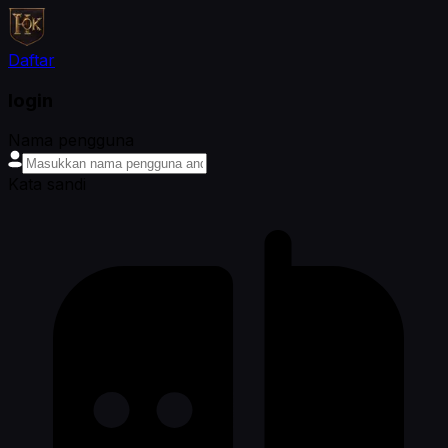
Daftar
login
Nama pengguna
Kata sandi