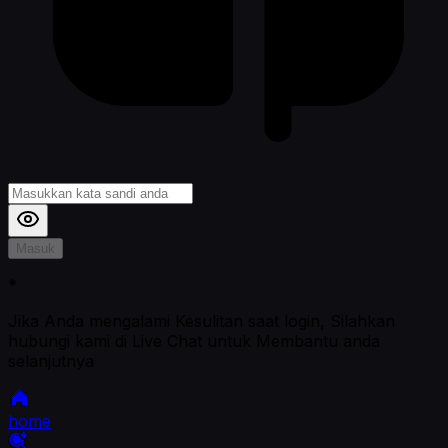
Masuk
*
Jika Anda mengalami Kesulitan saat login, Silahkan
hubungi kami di Live Chat untuk Membantu anda
selanjutnya
home