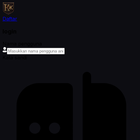
Daftar
login
Nama pengguna
Kata sandi