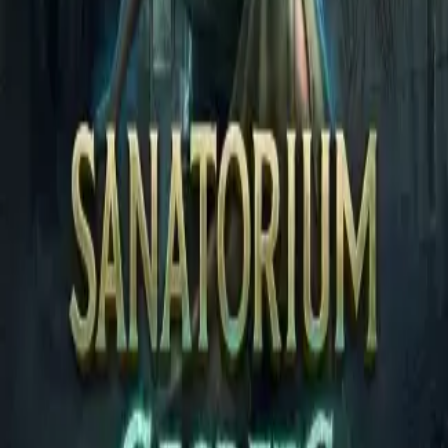
interaktif
, tabel angka keluar, dan laporan bulanan yang
memudahkan analisis. Semua data ini tersaji dengan
tampilan yang ramah pengguna sehingga bahkan
pemula pun bisa memahami pola angka dengan cepat.
Dengan memanfaatkan informasi ini, Anda bisa
merancang strategi prediksi yang lebih efektif dan
meningkatkan peluang menang setiap kali memasang
taruhan.
Selain aspek statistik, HOKTOTO juga menghadirkan
prediksi jitu yang dirancang oleh tim ahli dengan
pengalaman bertahun-tahun di dunia
togel online
.
Prediksi ini tidak hanya berdasarkan intuisi, tetapi juga
perhitungan matematis dan analisis pola data
sebelumnya. Dengan memadukan prediksi jitu dan data
statistik lengkap, pemain memiliki keuntungan tambahan
untuk meraih kemenangan lebih konsisten dan
mengurangi risiko kalah secara signifikan.