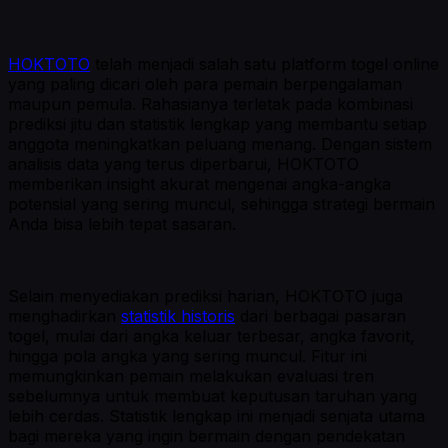
HOKTOTO
telah menjadi salah satu platform togel online
yang paling dicari oleh para pemain berpengalaman
maupun pemula. Rahasianya terletak pada kombinasi
prediksi jitu dan statistik lengkap yang membantu setiap
anggota meningkatkan peluang menang. Dengan sistem
analisis data yang terus diperbarui, HOKTOTO
memberikan insight akurat mengenai angka-angka
potensial yang sering muncul, sehingga strategi bermain
Anda bisa lebih tepat sasaran.
Selain menyediakan prediksi harian, HOKTOTO juga
menghadirkan
statistik historis
dari berbagai pasaran
togel, mulai dari angka keluar terbesar, angka favorit,
hingga pola angka yang sering muncul. Fitur ini
memungkinkan pemain melakukan evaluasi tren
sebelumnya untuk membuat keputusan taruhan yang
lebih cerdas. Statistik lengkap ini menjadi senjata utama
bagi mereka yang ingin bermain dengan pendekatan